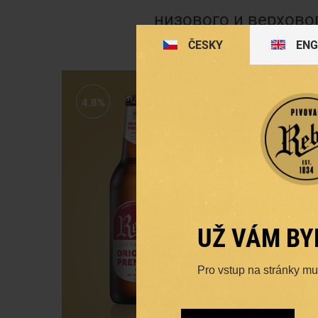
низового и верхово
ČESKY
ENG
4.8%
4.7%
UŽ VÁM BY
Pro vstup na stránky musí