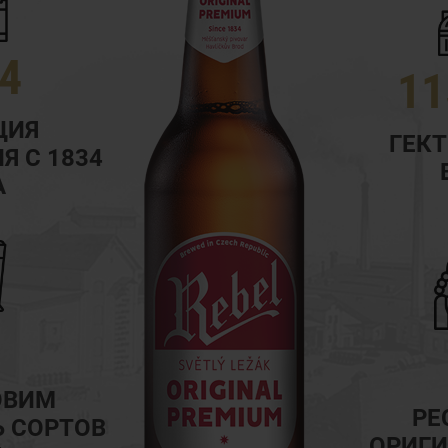
4
11
ЦИЯ
ГЕК
Я С 1834
А
ОВИМ
РЕ
 СОРТОВ
OРИГИ