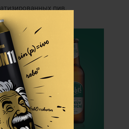
матизированных пив.
4.1%