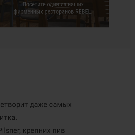
Посетите один из наших
фирменных ресторанов REBEL.
летворит даже самых
итка.
lsner, крепних пив