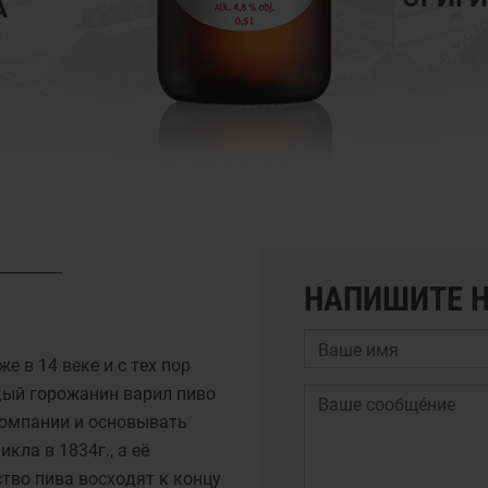
А
НАПИШИТЕ 
е в 14 веке и с тех пор
дый горожанин варил пиво
компании и основывать
кла в 1834г., а её
тво пива восходят к концу