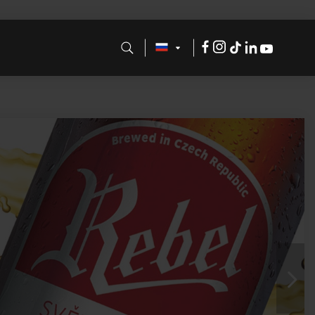
Facebook
Instagram
Tik
LinkdeIn
Youtube
Tok
Nex