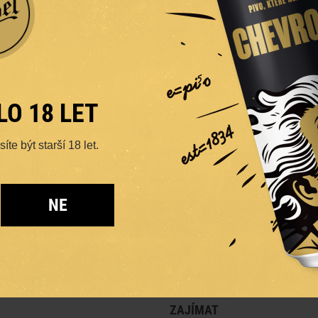
LO 18 LET
te být starší 18 let.
NE
MOHLO BY VÁS
Z
ZAJÍMAT