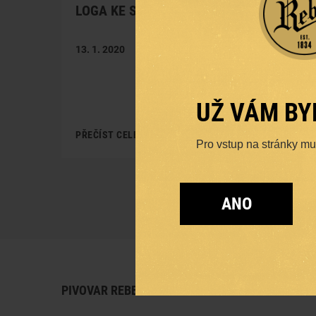
LOGA KE STAŽENÍ
13. 1. 2020
UŽ VÁM BY
PŘEČÍST CELÉ
Pro vstup na stránky musí
ANO
PIVOVAR REBEL