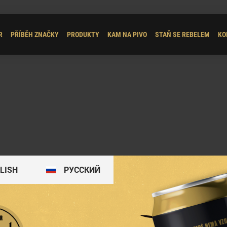
R
PŘÍBĚH ZNAČKY
PRODUKTY
KAM NA PIVO
STAŇ SE REBELEM
KO
LISH
PУССКИЙ