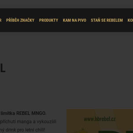
R
PŘÍBĚH ZNAČKY
PRODUKTY
KAM NA PIVO
STAŇ SE REBELEM
KO
EL
 limitka
REBEL MNGO.
příchutí manga a vykouzlili
 drink pro letní chill!