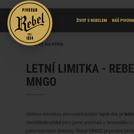
ŽIVOT S REBELEM
NÁŠ PIVOVA
ZPĚT NA VÝPIS
LETNÍ LIMITKA - REB
MNGO
Horkou novinkou pro nadcházející teplé dny je
letní
Havlíčkobrodské pivo jsme smíchali s limonádou s 
jsme tuto letní dobrotu. Rebel MNGO je prudce pitelný